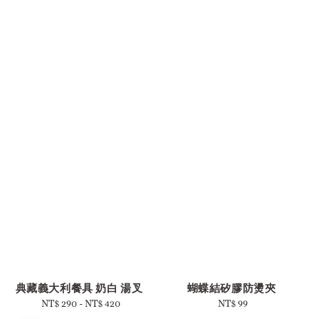
典藏義大利餐具 奶白 湯叉
蝴蝶結矽膠防燙夾
NT$ 290
-
Regular
NT$ 420
NT$ 99
Regular
price
price