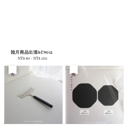
陸月商品出清AC9011
NT$ 80
-
NT$ 150
Regular
price
優惠
售完
售完