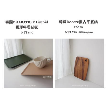
-
韓國Decore復古平底鍋
泰國CHABATREE Limpid
26cm
圓形料理砧板
Sale
NT$ 590
Regular
NT$ 640
Regular
NT$ 1,680
price
price
price