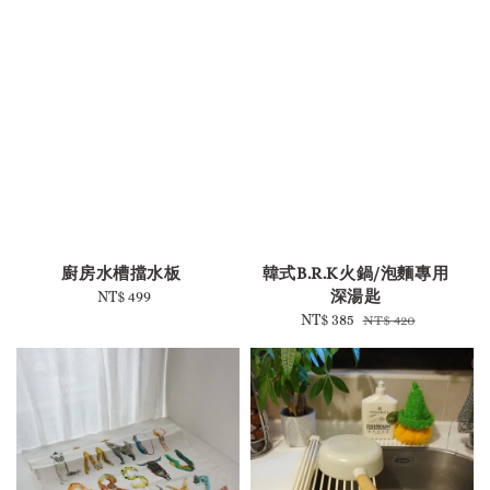
-
-
廚房水槽擋水板
韓式B.R.K火鍋/泡麵專用
深湯匙
NT$ 499
Regular
price
Sale
NT$ 385
Regular
NT$ 420
price
price