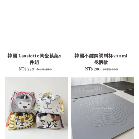
-
韓國 Lassiette陶瓷筷架2
韓國不鏽鋼調料杯200ml
件組
長柄款
Sale
NT$ 220
Regular
Sale
NT$ 280
Regular
NT$ 280
NT$ 380
price
price
price
price