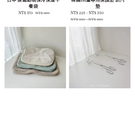
餐袋
墊
Sale
NT$ 370
Regular
Sale
NT$ 225
-
NT$ 330
Regular
NT$ 450
price
price
price
price
NT$ 330
-
NT$ 380