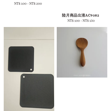
NT$ 100
-
Regular
NT$ 200
price
陸月商品出清AC9082
NT$ 100
-
Regular
NT$ 130
price