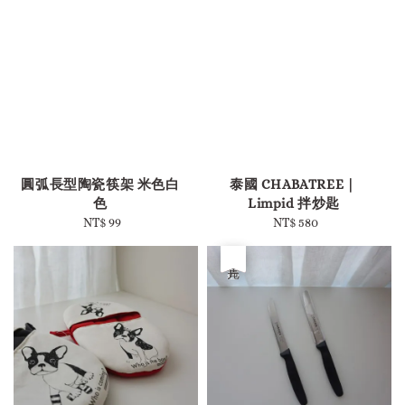
-
圓弧長型陶瓷筷架 米色白
泰國 CHABATREE｜
色
Limpid 拌炒匙
NT$ 99
Regular
NT$ 580
Regular
price
price
優惠
售完