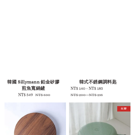
-
-
韓國 Sillymann 鉑金矽膠
韓式不銹鋼調料匙
煎魚寬鍋鏟
Sale
NT$ 140
-
NT$ 185
Regular
Sale
NT$ 549
Regular
price
price
NT$ 690
NT$ 200
-
NT$ 235
price
price
出清!