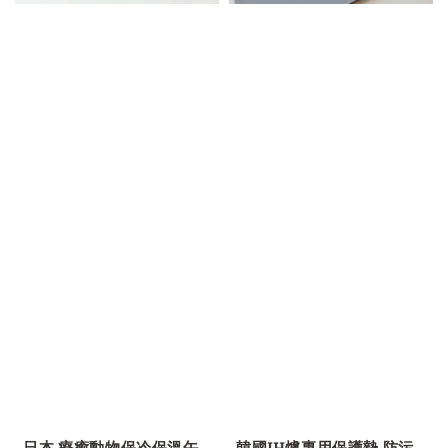
-
-
日本 療癒動物保冷保溫午
韓國IH爐專用保護墊 防污