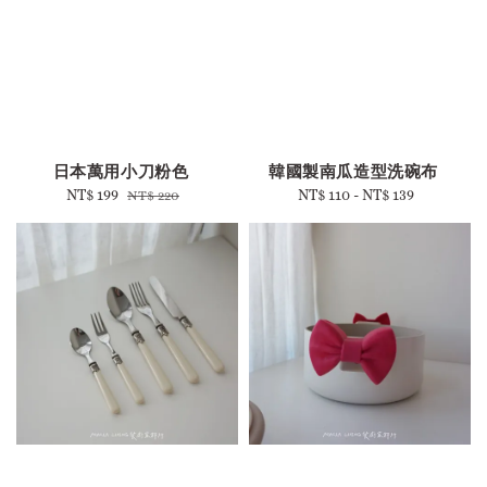
-
日本萬用小刀粉色
韓國製南瓜造型洗碗布
Sale
NT$ 199
Regular
NT$ 110
-
Regular
NT$ 139
NT$ 220
price
price
price