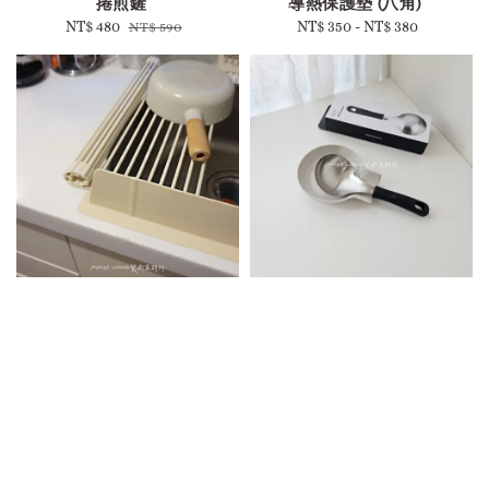
捲煎鏟
導熱保護墊 (八角)
Sale
NT$ 480
Regular
NT$ 350
-
Regular
NT$ 380
NT$ 590
price
price
price