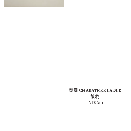
泰國 CHABATREE LADLE
飯杓
NT$ 310
Regular
price