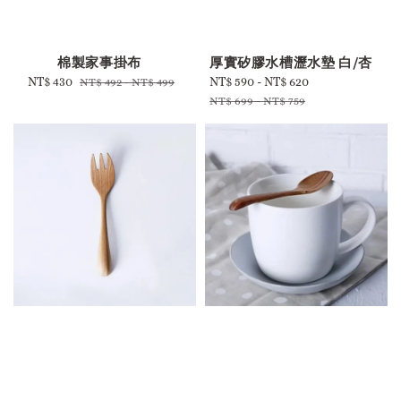
-
-
棉製家事掛布
厚實矽膠水槽瀝水墊 白/杏
Sale
NT$ 430
Regular
Sale
NT$ 590
-
NT$ 620
Regular
NT$ 492
-
NT$ 499
price
price
price
price
NT$ 699
-
NT$ 759