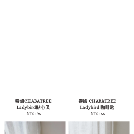
-
-
泰國CHABATREE
泰國 CHABATREE
Ladybird點心叉
Ladybird 咖啡匙
NT$ 195
Regular
NT$ 165
Regular
price
price