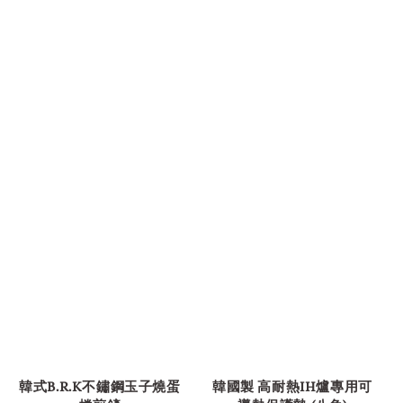
韓式B.R.K不鏽鋼玉子燒蛋
韓國製 高耐熱IH爐專用可