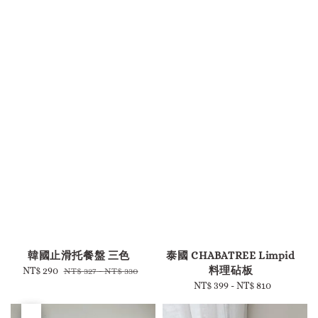
-
-
韓國止滑托餐盤 三色
泰國 CHABATREE Limpid
料理砧板
Sale
NT$ 290
Regular
NT$ 327
-
NT$ 330
price
price
NT$ 399
-
Regular
NT$ 810
price
優惠
售完