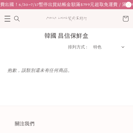
運費
出國！6/30~7/17暫停出貨
結帳金額滿$799元超取免運費 / 滿9
韓國 昌信保鮮盒
排列方式 :
抱歉，該類別還未有任何商品。
關注我們