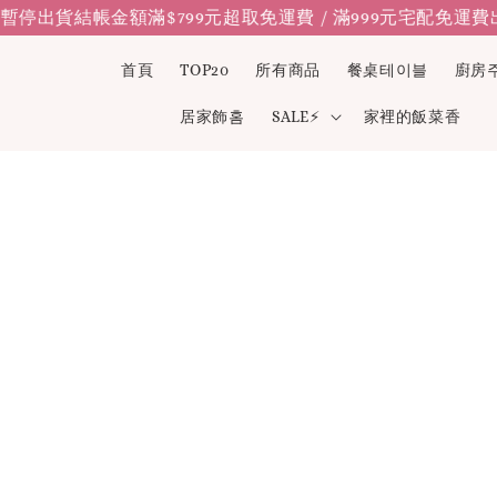
17暫停出貨
結帳金額滿$799元超取免運費 / 滿999元宅配免運費
出
首頁
TOP20
所有商品
餐桌테이블
廚房
居家飾홈
SALE⚡
家裡的飯菜香