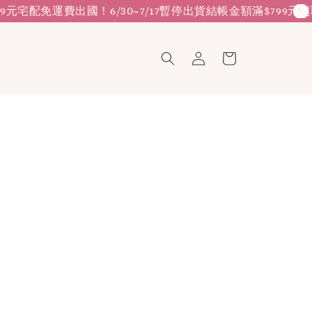
99元宅配免運費
出國！6/30~7/17暫停出貨
結帳金額滿$799元超