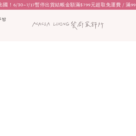
國！6/30~7/17暫停出貨
結帳金額滿$799元超取免運費 / 滿9
주방