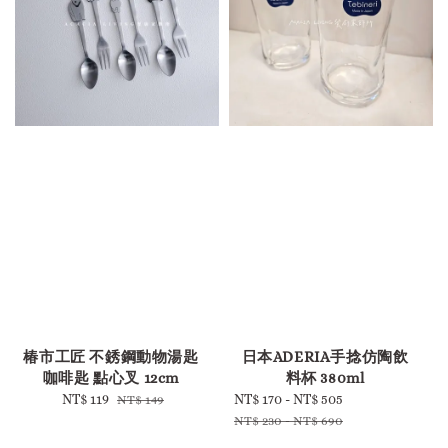
-
-
椿市工匠 不銹鋼動物湯匙
日本ADERIA手捻仿陶飲
咖啡匙 點心叉 12cm
料杯 380ml
Sale
NT$ 119
Regular
Sale
NT$ 170
-
NT$ 505
Regular
NT$ 149
price
price
price
price
NT$ 230
-
NT$ 690