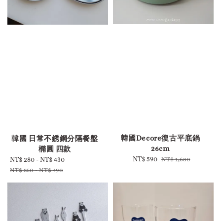
-
韓國Decore復古平底鍋
韓國 日常不銹鋼分隔餐盤
26cm
橢圓 四款
Sale
NT$ 590
Regular
Sale
NT$ 280
-
NT$ 430
Regular
NT$ 1,680
price
price
price
price
NT$ 350
-
NT$ 490