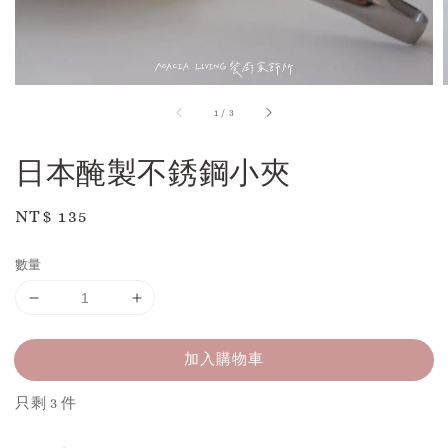
1
/
3
-
日本醃製不銹鋼小夾
Regular
NT$ 135
price
數量
加入購物車
只剩 3 件