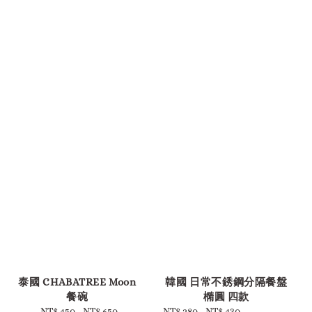
-
-
泰國 CHABATREE Moon
韓國 日常不銹鋼分隔餐盤
餐碗
橢圓 四款
NT$ 450
-
Regular
NT$ 650
Sale
NT$ 280
-
NT$ 430
Regular