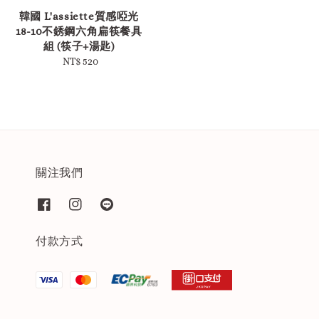
韓國 L'assiette質感啞光
18-10不銹鋼六角扁筷餐具
組 (筷子+湯匙)
NT$ 520
Regular
price
關注我們
付款方式