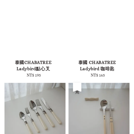
-
-
泰國CHABATREE
泰國 CHABATREE
Ladybird點心叉
Ladybird 咖啡匙
NT$ 195
Regular
NT$ 165
Regular
price
price
售完