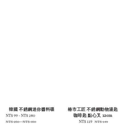
-
韓國 不銹鋼迷你醬料碟
椿市工匠 不銹鋼動物湯匙
咖啡匙 點心叉 12cm
Sale
NT$ 99
-
NT$ 280
Regular
price
price
Sale
NT$ 119
Regular
NT$ 250
-
NT$ 350
NT$ 149
price
price