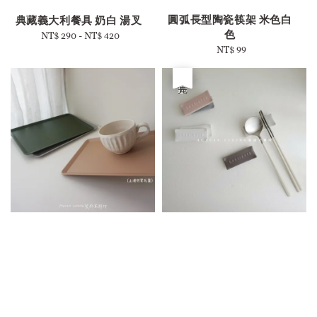
圓弧長型陶瓷筷架 米色白
典藏義大利餐具 奶白 湯叉
色
NT$ 290
-
Regular
NT$ 420
NT$ 99
Regular
price
price
優惠
售完