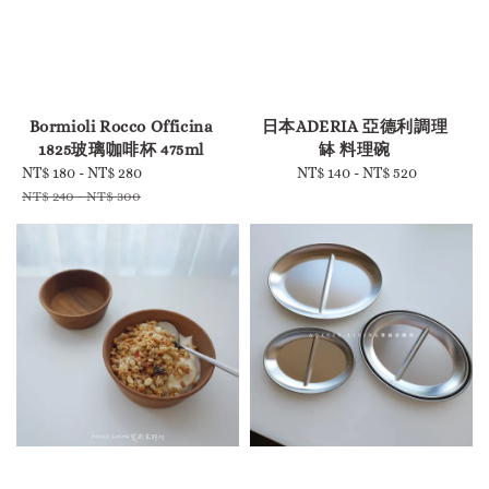
-
-
Bormioli Rocco Officina
日本ADERIA 亞德利調理
1825玻璃咖啡杯 475ml
缽 料理碗
Sale
NT$ 180
-
NT$ 280
Regular
NT$ 140
-
Regular
NT$ 520
price
price
price
NT$ 240
-
NT$ 300