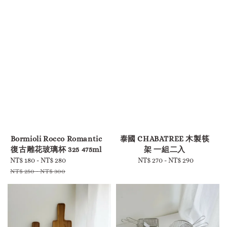
-
-
Bormioli Rocco Romantic
泰國 CHABATREE 木製筷
復古雕花玻璃杯 325 475ml
架 一組二入
Sale
NT$ 180
-
NT$ 280
Regular
NT$ 270
-
Regular
NT$ 290
price
price
price
NT$ 250
-
NT$ 300