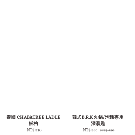
-
泰國 CHABATREE LADLE
韓式B.R.K火鍋/泡麵專用
飯杓
深湯匙
NT$ 310
Regular
Sale
NT$ 385
Regular
NT$ 420