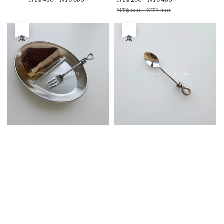
price
price
price
NT$ 350
-
NT$ 490
售完
售完