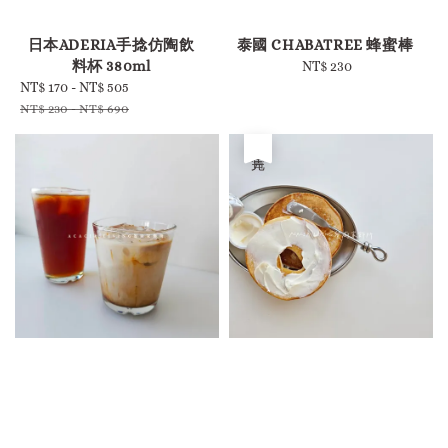
-
-
日本ADERIA手捻仿陶飲
泰國 CHABATREE 蜂蜜棒
料杯 380ml
NT$ 230
Regular
Sale
NT$ 170
-
NT$ 505
Regular
price
price
price
NT$ 230
-
NT$ 690
售完