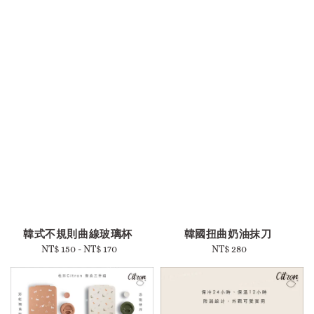
-
韓式不規則曲線玻璃杯
韓國扭曲奶油抹刀
NT$ 150
-
Regular
NT$ 170
NT$ 280
Regular
price
price