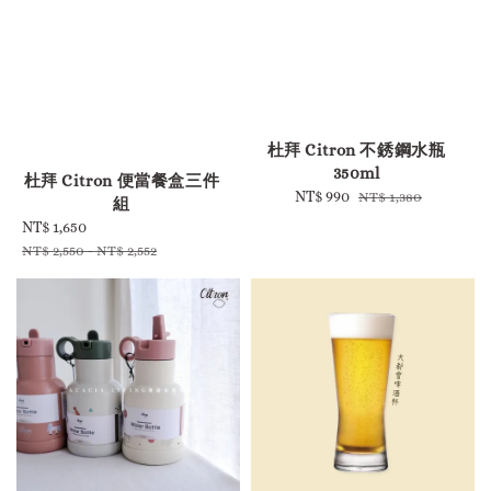
-
-
杜拜 Citron 不銹鋼水瓶
350ml
杜拜 Citron 便當餐盒三件
Sale
NT$ 990
Regular
NT$ 1,380
組
price
price
Sale
NT$ 1,650
Regular
price
price
NT$ 2,550
-
NT$ 2,552