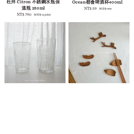
杜拜 Citron 不銹鋼水瓶保
Ocean都會啤酒杯400ml
溫瓶 250ml
Sale
NT$ 59
Regular
NT$ 99
Sale
NT$ 790
Regular
NT$ 1,150
price
price
price
price