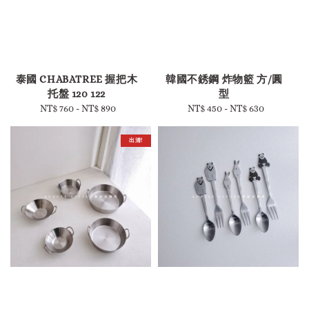
-
-
泰國 CHABATREE 握把木
韓國不銹鋼 炸物籃 方/圓
托盤 120 122
型
NT$ 760
-
Regular
NT$ 890
NT$ 450
-
Regular
NT$ 630
price
price
出清!