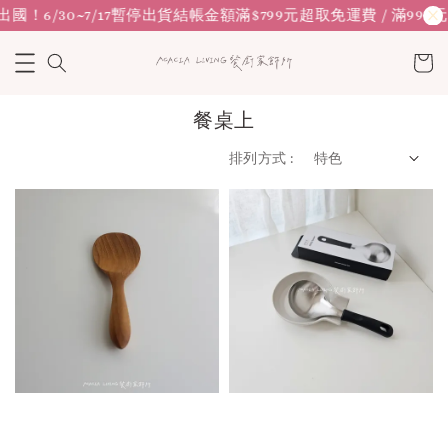
6/30~7/17暫停出貨
結帳金額滿$799元超取免運費 / 滿999元宅
餐桌上
排列方式 :