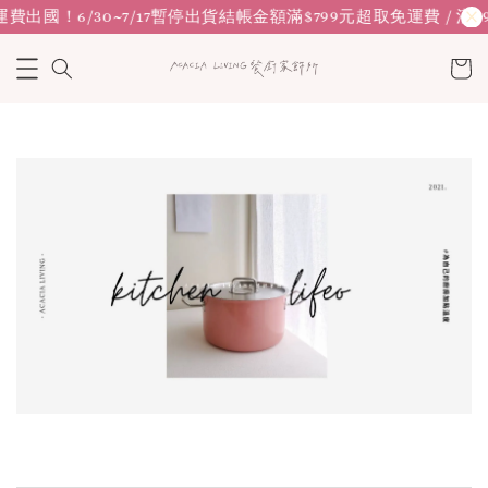
運費
出國！6/30~7/17暫停出貨
結帳金額滿$799元超取免運費 / 滿9